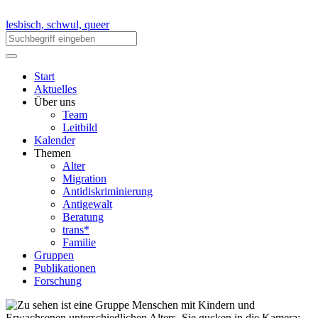
lesbisch, schwul, queer
Start
Aktuelles
Über uns
Team
Leitbild
Kalender
Themen
Alter
Migration
Antidiskriminierung
Antigewalt
Beratung
trans*
Familie
Gruppen
Publikationen
Forschung