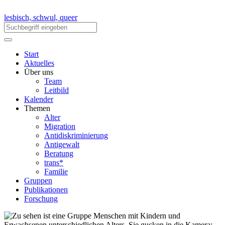
lesbisch, schwul, queer
Start
Aktuelles
Über uns
Team
Leitbild
Kalender
Themen
Alter
Migration
Antidiskriminierung
Antigewalt
Beratung
trans*
Familie
Gruppen
Publikationen
Forschung