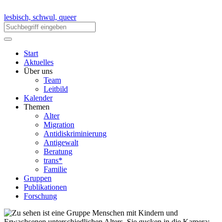
lesbisch, schwul, queer
Start
Aktuelles
Über uns
Team
Leitbild
Kalender
Themen
Alter
Migration
Antidiskriminierung
Antigewalt
Beratung
trans*
Familie
Gruppen
Publikationen
Forschung