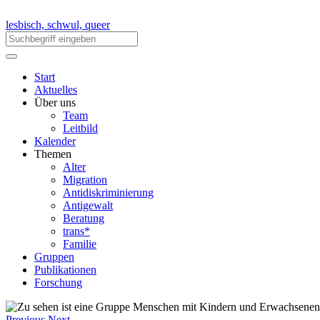
lesbisch, schwul, queer
Start
Aktuelles
Über uns
Team
Leitbild
Kalender
Themen
Alter
Migration
Antidiskriminierung
Antigewalt
Beratung
trans*
Familie
Gruppen
Publikationen
Forschung
Previous
Next