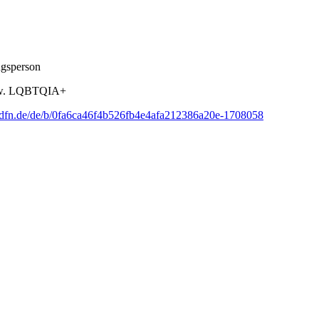
ngsperson
s bzw. LQBTQIA+
r6.dfn.de/de/b/0fa6ca46f4b526fb4e4afa212386a20e-1708058