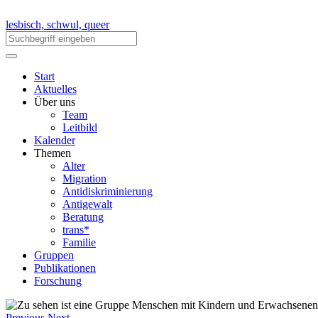
lesbisch, schwul, queer
Start
Aktuelles
Über uns
Team
Leitbild
Kalender
Themen
Alter
Migration
Antidiskriminierung
Antigewalt
Beratung
trans*
Familie
Gruppen
Publikationen
Forschung
Previous
Next